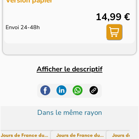
Version papier
14,99 €
Envoi 24-48h
Afficher le descriptif
Dans le même rayon
Jours de France du...
Jours de France du...
Jours de Fra