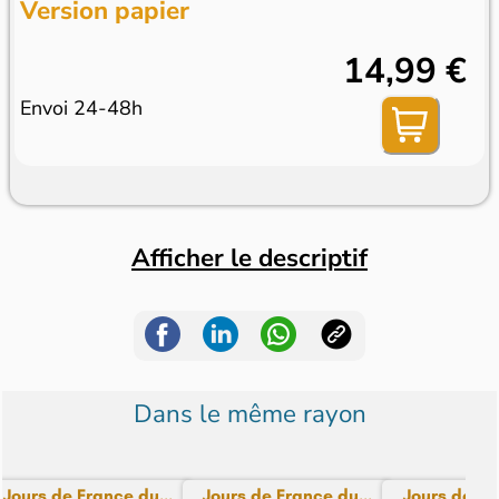
Version papier
14,99 €
Envoi 24-48h
Afficher le descriptif
Dans le même rayon
Jours de France du...
Jours de France du...
Jours de Fra