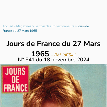
Accueil
>
Magazines
>
Le Coin des Collectionneurs
>
Jours de
France du 27 Mars 1965
Jours de France du 27 Mars
1965
- Réf JdF541
N°
541
du
18 novembre 2024