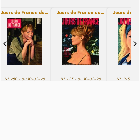
Jours de France du...
Jours de France du...
Jours de Fra
N° 250 - du 10-02-26
N° 425 - du 10-02-26
N° 445 - du
14,99€
14,99€
14,99€
Voir le pied de page
© Copyright journaux.fr 2024. Tous droits réservés