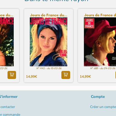
ce du...
Jours de France du...
Jours de France du
-02-26
N° 445 - du 10-02-26
N° 688 - du 04-02-26
14,99€
14,99€
S'informer
Compte
contacter
Créer un compte
er commande