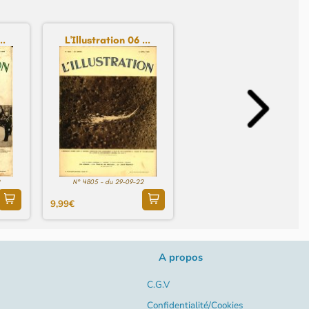
..
L'Illustration 06 ...
N° 4805 - du 29-09-22
9,99€
A propos
C.G.V
Confidentialité/Cookies