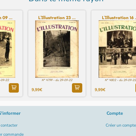
n 09 ...
L'Illustration 23 ...
L'Illustration 16 .
9-09-22
N° 4799 - du 29-09-22
N° 4802 - du 29-09-22
9,99€
9,99€
S'informer
Compte
contacter
Créer un compte
er commande