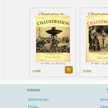
L'Illustration 16 ...
L'Illustratio
N° 4798 - du 29-09-22
N° 4801 - du 2
9,99€
9,99€
Acheter
Sorties du jour
Nous 
Presse
Pass