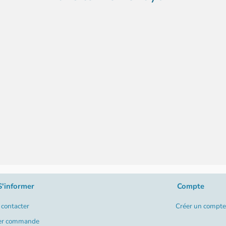
S'informer
Compte
contacter
Créer un compte
er commande