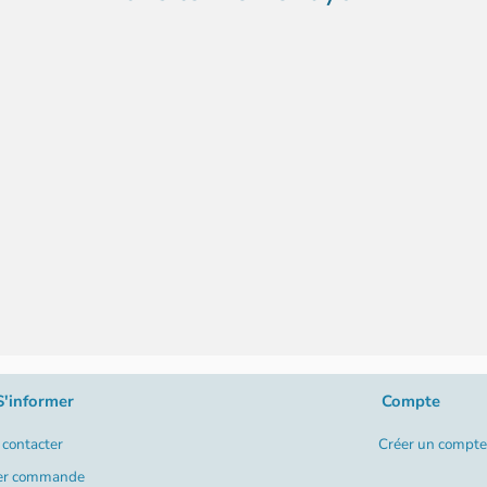
S'informer
Compte
contacter
Créer un compte
er commande