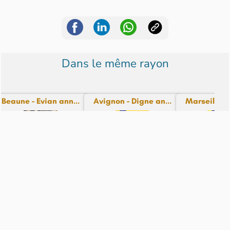
Dans le même rayon
Beaune - Evian ann...
Avignon - Digne an...
Marseille - 
N° 70 - du 26-12-24
N° 81 - du 25-12-24
N° 84 - du 
12,99€
9,99€
9,99€