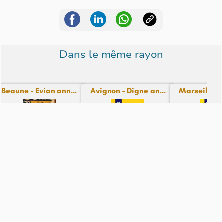
Dans le même rayon
Beaune - Evian ann...
Avignon - Digne an...
Marseille - 
N° 70 - du 26-12-24
N° 81 - du 25-12-24
N° 84 - du 
12,99€
9,99€
9,99€