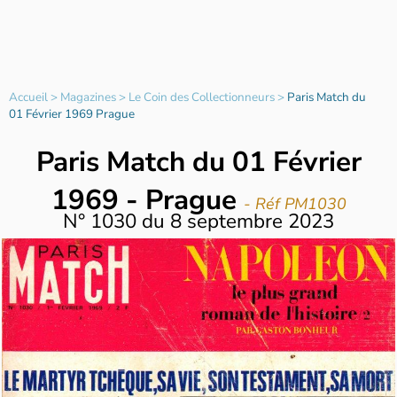
Accueil
>
Magazines
>
Le Coin des Collectionneurs
>
Paris Match du
01 Février 1969 Prague
Paris Match du 01 Février
1969 - Prague
- Réf PM1030
N°
1030
du
8 septembre 2023