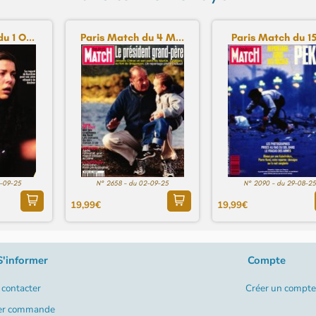
u 1 O...
Paris Match du 4 M...
Paris Match du 15 
2-09-25
N° 2658 - du 02-09-25
N° 2090 - du 29-08-25
19,99€
19,99€
S'informer
Compte
contacter
Créer un compte
er commande