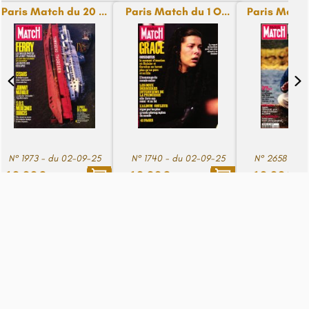
Paris Match du 20 ...
Paris Match du 1 O...
Paris Match
N° 1973 - du 02-09-25
N° 1740 - du 02-09-25
N° 2658 - du
19,99€
19,99€
19,99€
Voir le pied de page
© Copyright journaux.fr 2024. Tous droits réservés
Créé par
Happy Log89 - Anaïs Gatard