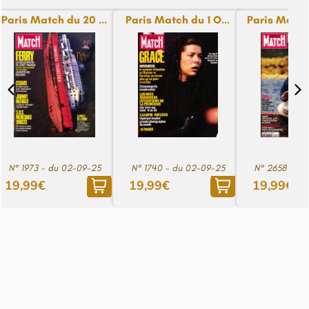
Paris Match du 20 ...
Paris Match du 1 O...
Paris Match
N° 1973 - du 02-09-25
N° 1740 - du 02-09-25
N° 2658 - du
19,99€
19,99€
19,99€
Voir le pied de page
© Copyright journaux.fr 2024. Tous droits réservés
Créé par
Happy Log89 - Anaïs Gatard