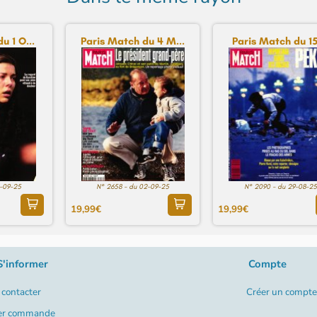
u 1 O...
Paris Match du 4 M...
Paris Match du 15 
2-09-25
N° 2658 - du 02-09-25
N° 2090 - du 29-08-25
19,99€
19,99€
S'informer
Compte
contacter
Créer un compte
er commande