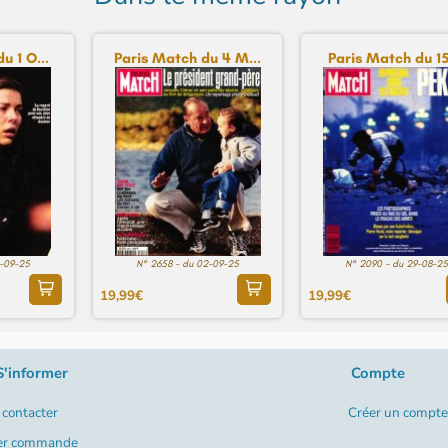
u 1 O...
Paris Match du 4 M...
Paris Match du 15 
2-09-25
N° 2658 - du 02-09-25
N° 2090 - du 29-08-25
19,99€
19,99€
S'informer
Compte
contacter
Créer un compte
er commande