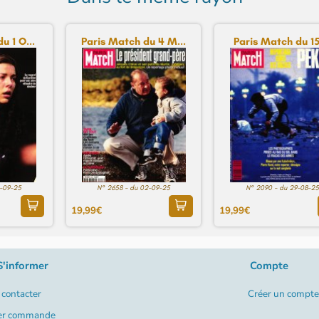
u 1 O...
Paris Match du 4 M...
Paris Match du 15 
2-09-25
N° 2658 - du 02-09-25
N° 2090 - du 29-08-25
19,99€
19,99€
S'informer
Compte
contacter
Créer un compte
er commande