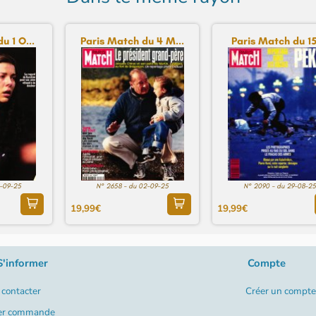
u 1 O...
Paris Match du 4 M...
Paris Match du 15 
2-09-25
N° 2658 - du 02-09-25
N° 2090 - du 29-08-25
19,99€
19,99€
S'informer
Compte
contacter
Créer un compte
er commande