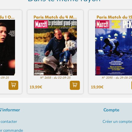
u 1 O...
Paris Match du 4 M...
Paris Match du 15 
2-09-25
N° 2658 - du 02-09-25
N° 2090 - du 29-08-25
19,99€
19,99€
S'informer
Compte
contacter
Créer un compte
er commande