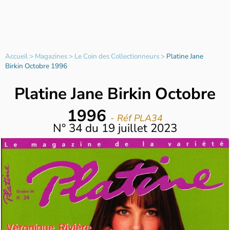
Accueil
>
Magazines
>
Le Coin des Collectionneurs
>
Platine Jane
Birkin Octobre 1996
Platine Jane Birkin Octobre
1996
- Réf PLA34
N°
34
du
19 juillet 2023