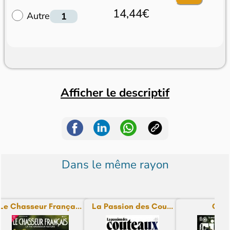
14,44€
Autre
Afficher le descriptif
Dans le même rayon
Le Chasseur França...
La Passion des Cou...
Cibl