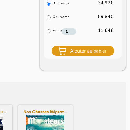
34,92€
3 numéros
69,84€
6 numéros
11,64€
Autre
Ajouter au panier
...
Nos Chasses Migrat...