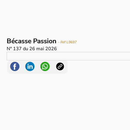
Bécasse Passion
- Réf L9697
N°
137
du
26 mai 2026