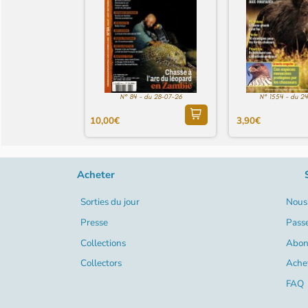
N° 84 - du 28-07-26
N° 1554 - du 2
10,00€
3,90€
Acheter
Sorties du jour
Nous 
Presse
Pass
Collections
Abon
Collectors
Ache
FAQ