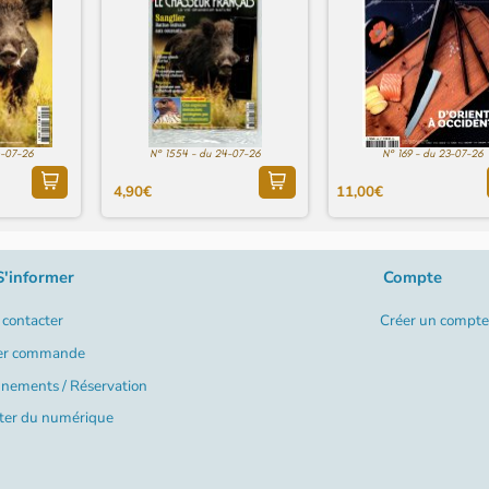
4-07-26
N° 1554 - du 24-07-26
N° 169 - du 23-07-26
4,90€
11,00€
S'informer
Compte
contacter
Créer un compte
er commande
nements / Réservation
ter du numérique