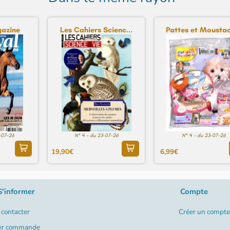
azine
Les Cahiers Scienc...
Pattes et Moustac
-07-26
N° 4 - du 23-07-26
N° 4 - du 23-07-26
19,90€
6,99€
S'informer
Compte
contacter
Créer un compte
er commande