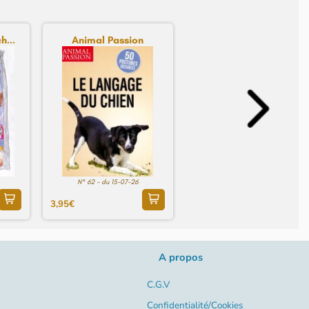
h...
Animal Passion
N° 62 - du 15-07-26
3,95€
A propos
C.G.V
Confidentialité/Cookies