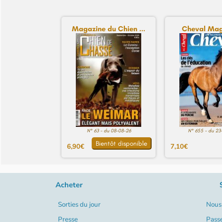
Magazine du Chien ...
Cheval Mag
N° 63 - du 08-08-26
N° 655 - du 23
Bientôt disponible
6,90€
7,10€
Acheter
Sorties du jour
Nous 
Presse
Pass