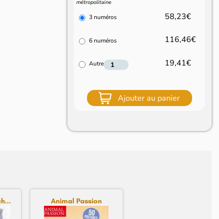
métropolitaine
58,23€
3 numéros
116,46€
6 numéros
19,41€
Autre
Ajouter au panier
h...
Animal Passion