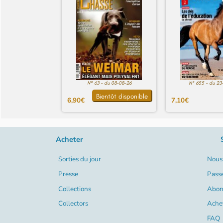
N° 63 - du 08-08-26
N° 655 - du 23
Bientôt disponible
6,90€
7,10€
Acheter
Sorties du jour
Nous 
Presse
Pass
Collections
Abon
Collectors
Ache
FAQ