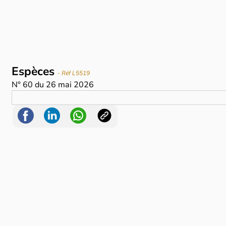
Espèces
- Réf L5519
N°
60
du
26 mai 2026