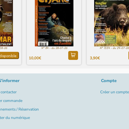
-08-26
N° 84 - du 28-07-26
N° 1554 - du 24-07-26
disponible
10,00€
3,90€
S'informer
Compte
contacter
Créer un compte
er commande
nements / Réservation
ter du numérique