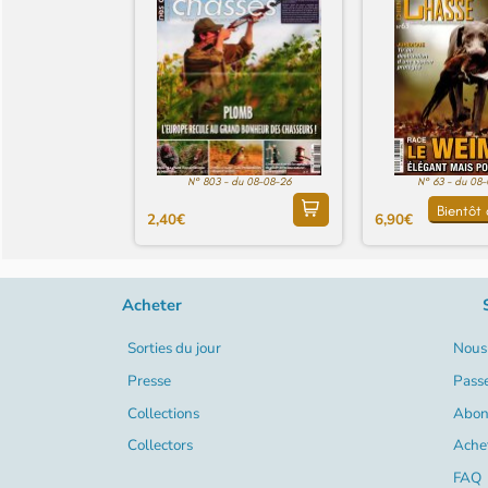
N° 803 - du 08-08-26
N° 63 - du 08
Bientôt 
2,40€
6,90€
Acheter
Sorties du jour
Nous 
Presse
Pass
Collections
Abon
Collectors
Ache
FAQ