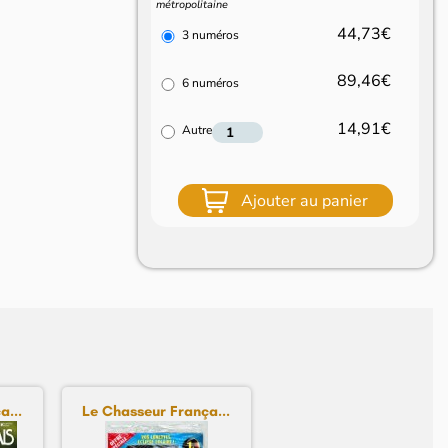
métropolitaine
44,73€
3 numéros
89,46€
6 numéros
14,91€
Autre
Ajouter au panier
a...
Le Chasseur França...