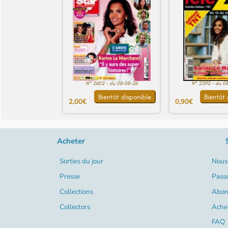
N° 2602 - du 08-08-26
N° 2292 - du 0
Bientôt disponible
Bientôt 
2,00€
0,90€
Acheter
Sorties du jour
Nous 
Presse
Pass
Collections
Abon
Collectors
Ache
FAQ