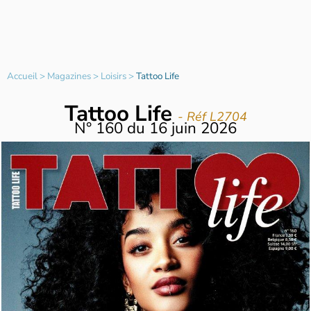
Accueil
>
Magazines
>
Loisirs
>
Tattoo Life
Tattoo Life
- Réf L2704
N°
160
du
16 juin 2026