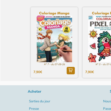
Coloriage Manga
Coloriage 
N° 7 - du 07-08-26
N° 5 - du 07-
7,90€
7,90€
Acheter
Sorties du jour
Nous 
Presse
Pass