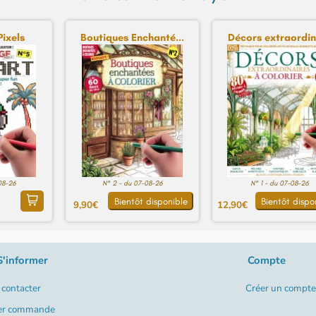
Pixels
Boutiques Enchanté...
Décors extraordin
08-26
N° 2 - du 07-08-26
N° 1 - du 07-08-26
Bientôt disponible
Bientôt dispo
9,90€
12,90€
S'informer
Compte
contacter
Créer un compte
er commande