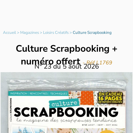
Accueil
>
Magazines
>
Loisirs Créatifs
>
Culture Scrapbooking
Culture Scrapbooking +
numéro offert
- Réf L1769
N°
23
du
5 août 2026