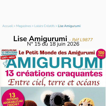
Accueil
>
Magazines
>
Loisirs Créatifs
>
Lise Amigurumi
Lise Amigurumi
- Réf L9877
N°
15
du
18 juin 2026