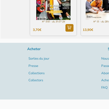
N° 1510 - du 31-07-26
N° 15 - du 28
3,70€
13,90€
Acheter
Sorties du jour
Nous 
Presse
Pass
Collections
Abon
Collectors
Ache
FAQ