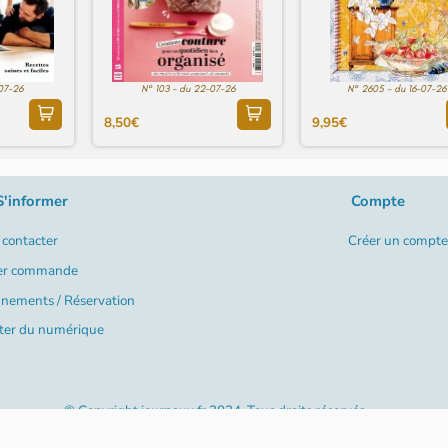
-07-26
N° 103 - du 22-07-26
N° 2605 - du 16-07-26
8,50€
9,95€
S'informer
Compte
contacter
Créer un compte
er commande
nements / Réservation
ter du numérique
© Copyright journaux.fr 2024. Tous droits réservés
Créé par
Happy Log89 - Anaïs Gatard