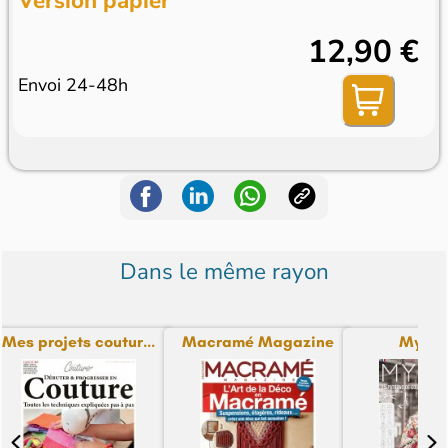
Version papier
12,90 €
Envoi 24-48h
Dans le même rayon
Mes projets coutur...
Macramé Magazine
My Im