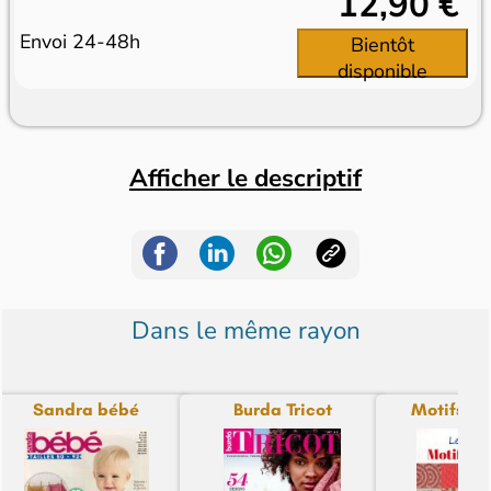
12,90 €
Envoi 24-48h
Bientôt
disponible
Afficher le descriptif
Dans le même rayon
Sandra bébé
Burda Tricot
Motifs à T