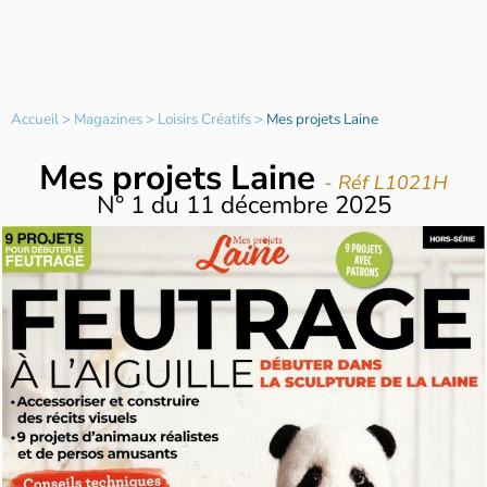
Accueil
>
Magazines
>
Loisirs Créatifs
>
Mes projets Laine
Mes projets Laine
- Réf L1021H
N°
1
du
11 décembre 2025