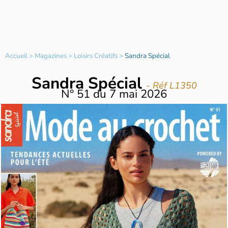
Accueil
>
Magazines
>
Loisirs Créatifs
>
Sandra Spécial
Sandra Spécial
- Réf L1350
N°
51
du
7 mai 2026