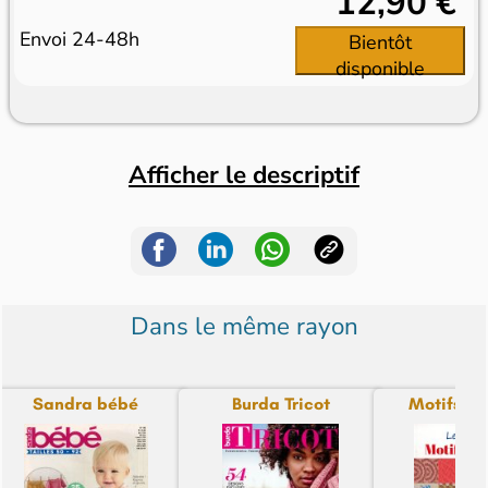
12,90 €
Envoi 24-48h
Bientôt
disponible
Afficher le descriptif
Dans le même rayon
Sandra bébé
Burda Tricot
Motifs à T