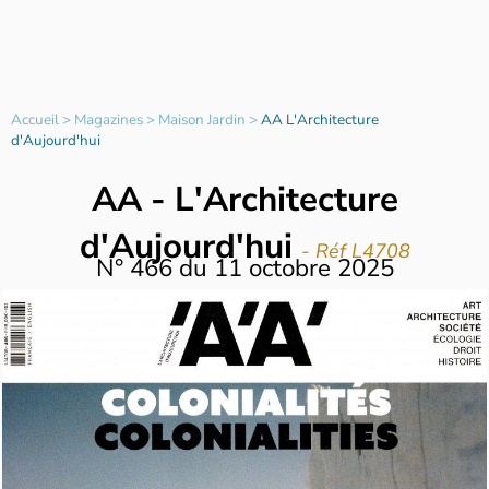
Accueil
>
Magazines
>
Maison Jardin
>
AA L'Architecture
d'Aujourd'hui
AA - L'Architecture
d'Aujourd'hui
- Réf L4708
N°
466
du
11 octobre 2025