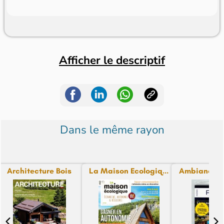
Afficher le descriptif
Dans le même rayon
Architecture Bois
La Maison Ecologiq...
Ambiance Pi