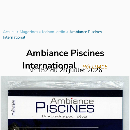
Accueil
>
Magazines
>
Maison Jardin
>
Ambiance Piscines
International
Ambiance Piscines
International
- Réf L9415
N°
152
du
28 juillet 2026