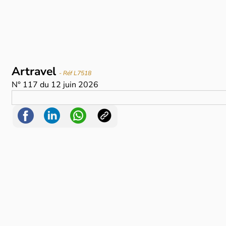
Artravel
- Réf L7518
N°
117
du
12 juin 2026