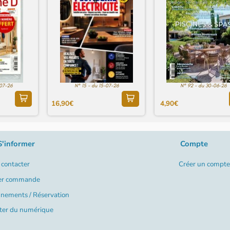
-07-26
N° 15 - du 15-07-26
N° 92 - du 30-06-26
16,90€
4,90€
S'informer
Compte
contacter
Créer un compte
er commande
nements / Réservation
ter du numérique