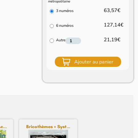
métropolitaine
63,57€
3 numéros
127,14€
6 numéros
21,19€
Autre
Ajouter au panier
c...
Bricothèmes + Syst...