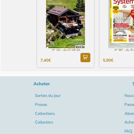
N° 135 - du 07-08-26
N° 967 - du 31
7,40€
5,90€
Acheter
Sorties du jour
Nous 
Presse
Pass
Collections
Abon
Collectors
Ache
FAQ