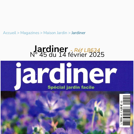
Accueil
>
Magazines
>
Maison Jardin
>
Jardiner
Jardiner
- Réf L8634
N°
45
du
14 février 2025