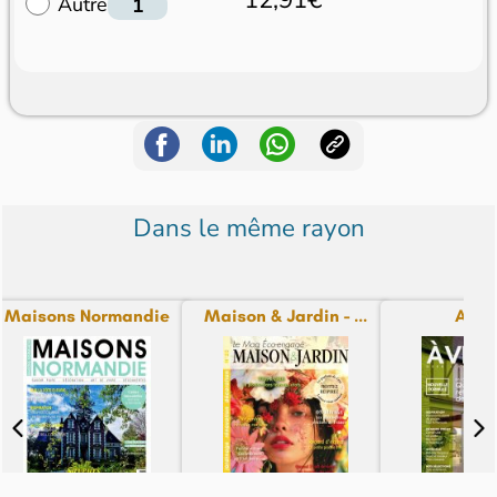
Autre
Dans le même rayon
Maisons Normandie
Maison & Jardin - ...
A Vi