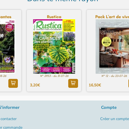
lantes
Rustica
Pack L'art de vivr
08-26
N° 2953 - du 31-07-26
N° 12 - du 23-07-26
3,20€
16,50€
S'informer
Compte
contacter
Créer un compte
er commande