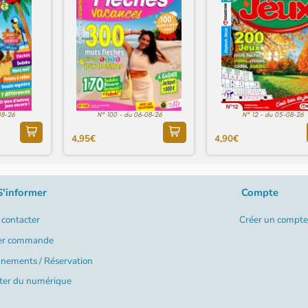
08-26
N° 100 - du 06-08-26
N° 12 - du 05-08-26
4,95€
4,90€
S'informer
Compte
contacter
Créer un compte
er commande
nements / Réservation
ter du numérique