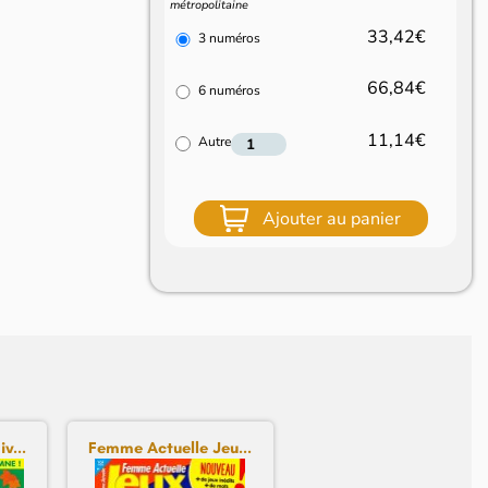
métropolitaine
33,42€
3 numéros
66,84€
6 numéros
11,14€
Autre
Ajouter au panier
v...
Femme Actuelle Jeu...