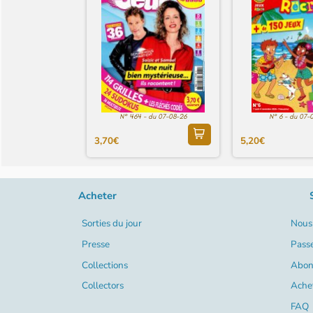
N° 464 - du 07-08-26
N° 6 - du 07-
3,70€
5,20€
Acheter
Sorties du jour
Nous 
Presse
Pass
Collections
Abon
Collectors
Ache
FAQ