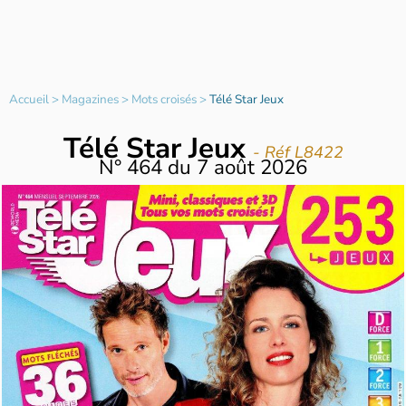
Accueil
>
Magazines
>
Mots croisés
>
Télé Star Jeux
Télé Star Jeux
- Réf L8422
N°
464
du
7 août 2026