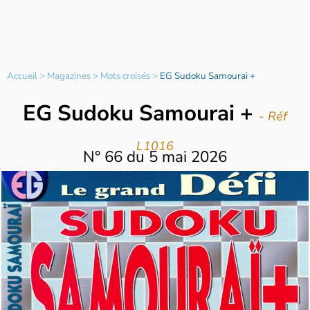
Accueil
>
Magazines
>
Mots croisés
>
EG Sudoku Samourai +
EG Sudoku Samourai +
- Réf
L1016
N°
66
du
5 mai 2026