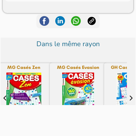
Dans le même rayon
MG Casés Zen
MG Casés Evasion
GH Casés 
N° 38 - du 06-08-26
N° 15 - du 05-08-26
N° 34 - du 