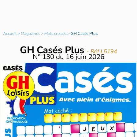
Accueil
>
Magazines
>
Mots croisés
>
GH Casés Plus
GH Casés Plus
- Réf L5194
N°
130
du
16 juin 2026