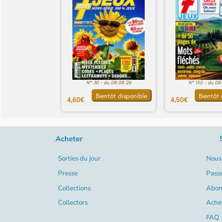
N° 30 - du 08-08-26
N° 150 - du 08
Bientôt disponible
Bientôt 
4,60€
4,50€
Acheter
Sorties du jour
Nous 
Presse
Pass
Collections
Abon
Collectors
Ache
FAQ