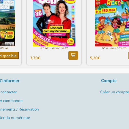
-08-26
N° 464 - du 07-08-26
N° 6 - du 07-08-26
disponible
3,70€
5,20€
S'informer
Compte
contacter
Créer un compte
er commande
nements / Réservation
ter du numérique