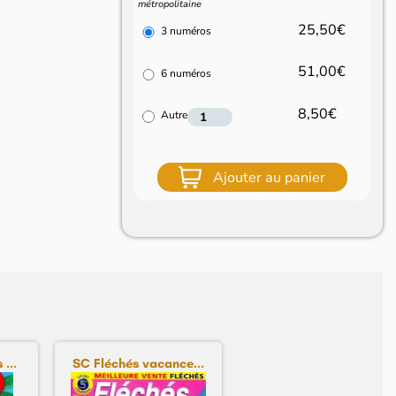
métropolitaine
25,50€
3 numéros
51,00€
6 numéros
8,50€
Autre
Ajouter au panier
...
SC Fléchés vacance...