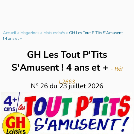
Accueil
>
Magazines
>
Mots croisés
>
GH Les Tout P'Tits S'Amusent
! 4 ans et +
GH Les Tout P'Tits
S'Amusent ! 4 ans et +
- Réf
L2663
N°
26
du
23 juillet 2026