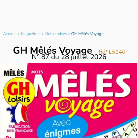
Accueil
>
Magazines
>
Mots croisés
>
GH Mêlés Voyage
GH Mêlés Voyage
- Réf L5140
N°
87
du
28 juillet 2026