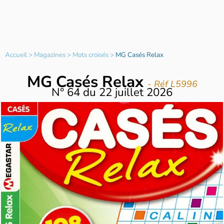
Accueil
>
Magazines
>
Mots croisés
>
MG Casés Relax
MG Casés Relax
- Réf L5996
N°
64
du
22 juillet 2026