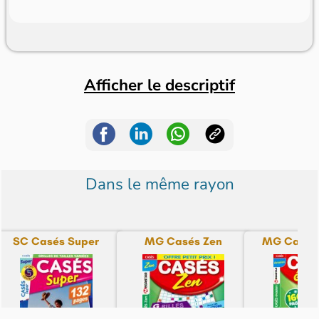
Afficher le descriptif
Dans le même rayon
SC Casés Super
MG Casés Zen
MG Casés 