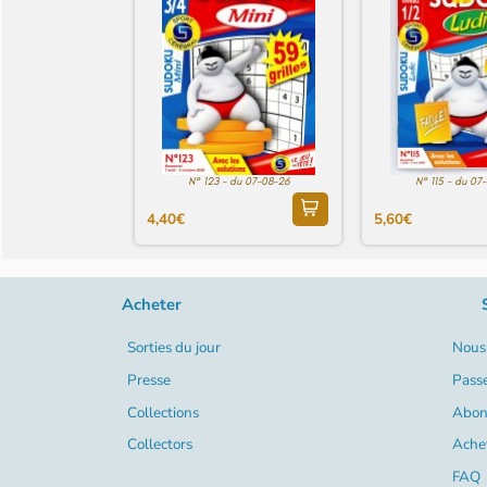
N° 123 - du 07-08-26
N° 115 - du 07
4,40€
5,60€
Acheter
Sorties du jour
Nous 
Presse
Pass
Collections
Abon
Collectors
Ache
FAQ