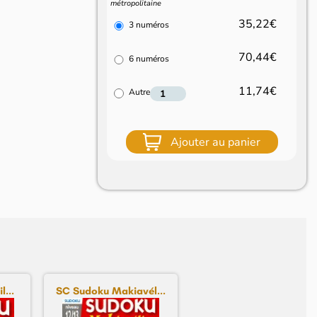
métropolitaine
35,22€
3 numéros
70,44€
6 numéros
11,74€
Autre
Ajouter au panier
...
SC Sudoku Makiavél...