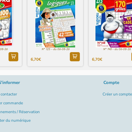
-08-26
N° 125 - du 06-08-26
N° 148 - du 06-08-26
6,70€
6,70€
S'informer
Compte
contacter
Créer un compte
er commande
nements / Réservation
ter du numérique