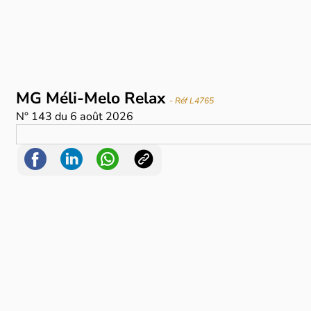
MG Méli-Melo Relax
- Réf L4765
N°
143
du
6 août 2026