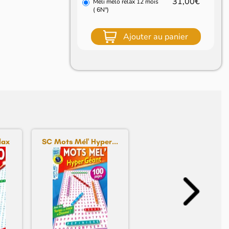
31,00€
Méli mélo relax 12 mois
( 6N°)
Ajouter au panier
lax
SC Mots Mél' Hyper...